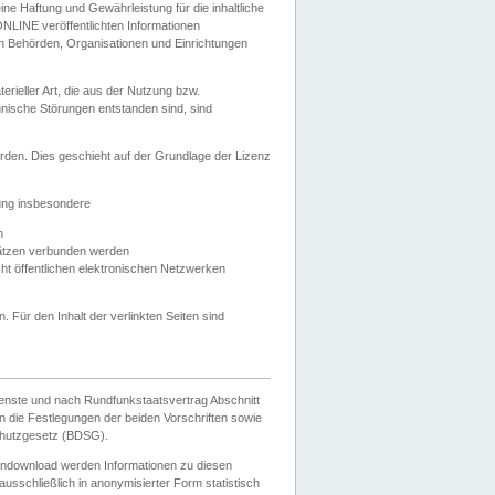
e Haftung und Gewährleistung für die inhaltliche
ELONLINE veröffentlichten Informationen
n Behörden, Organisationen und Einrichtungen
ieller Art, die aus der Nutzung bzw.
hnische Störungen entstanden sind, sind
rden. Dies geschieht auf der Grundlage der Lizenz
zung insbesondere
n
ätzen verbunden werden
ht öffentlichen elektronischen Netzwerken
n. Für den Inhalt der verlinkten Seiten sind
ienste und nach Rundfunkstaatsvertrag Abschnitt
 die Festlegungen der beiden Vorschriften sowie
hutzgesetz (BDSG).
endownload werden Informationen zu diesen
usschließlich in anonymisierter Form statistisch