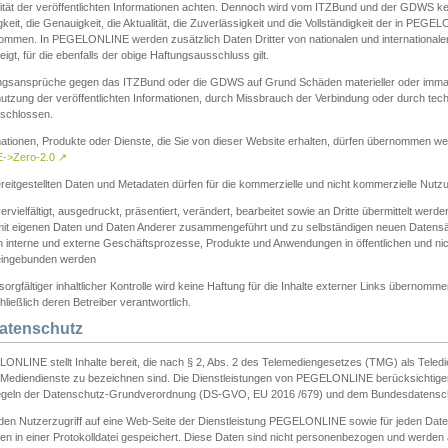
ität der veröffentlichten Informationen achten. Dennoch wird vom ITZBund und der GDWS kein
gkeit, die Genauigkeit, die Aktualität, die Zuverlässigkeit und die Vollständigkeit der in PEG
ommen. In PEGELONLINE werden zusätzlich Daten Dritter von nationalen und internationale
igt, für die ebenfalls der obige Haftungsausschluss gilt.
ngsansprüche gegen das ITZBund oder die GDWS auf Grund Schäden materieller oder immater
utzung der veröffentlichten Informationen, durch Missbrauch der Verbindung oder durch tec
schlossen.
mationen, Produkte oder Dienste, die Sie von dieser Website erhalten, dürfen übernommen we
->Zero-2.0
↗
reitgestellten Daten und Metadaten dürfen für die kommerzielle und nicht kommerzielle Nut
ervielfältigt, ausgedruckt, präsentiert, verändert, bearbeitet sowie an Dritte übermittelt werde
mit eigenen Daten und Daten Anderer zusammengeführt und zu selbständigen neuen Datens
in interne und externe Geschäftsprozesse, Produkte und Anwendungen in öffentlichen und nic
eingebunden werden
sorgfältiger inhaltlicher Kontrolle wird keine Haftung für die Inhalte externer Links übernomme
ließlich deren Betreiber verantwortlich.
Datenschutz
ONLINE stellt Inhalte bereit, die nach § 2, Abs. 2 des Telemediengesetzes (TMG) als Teled
s Mediendienste zu bezeichnen sind. Die Dienstleistungen von PEGELONLINE berücksichtigen
egeln der Datenschutz-Grundverordnung (DS-GVO, EU 2016 /679) und dem Bundesdatensc
eden Nutzerzugriff auf eine Web-Seite der Dienstleistung PEGELONLINE sowie für jeden Dat
en in einer Protokolldatei gespeichert. Diese Daten sind nicht personenbezogen und werden a