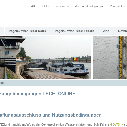
Hilfe
Links
Impressum
Nutzungsbedingungen
Datenschutz
Pegelauswahl über Karte
Pegelauswahl über Tabelle
Abo
Down
tter
zungsbedingungen PEGELONLINE
Haftungsausschluss und Nutzungsbedingungen
TZBund handelt im Auftrag der Generaldirektion Wasserstraßen und Schifffahrt (
GDWS
↗
) u