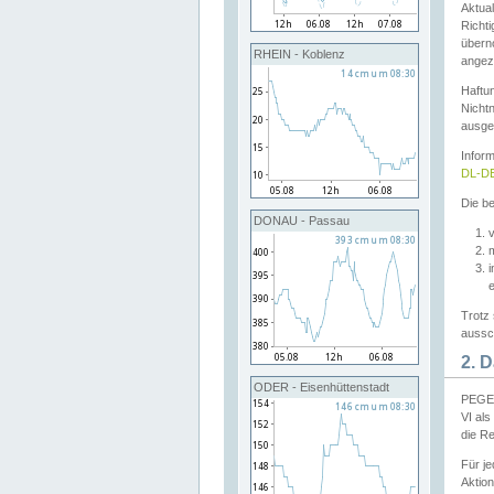
Aktual
Richti
übern
RHEIN - Koblenz
angeze
Haftu
Nichtn
ausge
Infor
DL-DE
Die be
DONAU - Passau
v
Trotz 
aussch
2. 
ODER - Eisenhüttenstadt
PEGEL
VI al
die R
Für j
Aktion