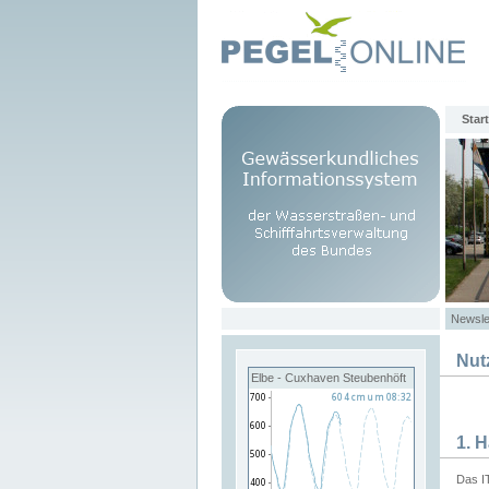
Start
Newsle
Nut
Elbe - Cuxhaven Steubenhöft
1. 
Das I