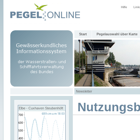
Hilfe
Link
Start
Pegelauswahl über Karte
Newsletter
Nutzungs
Elbe - Cuxhaven Steubenhöft