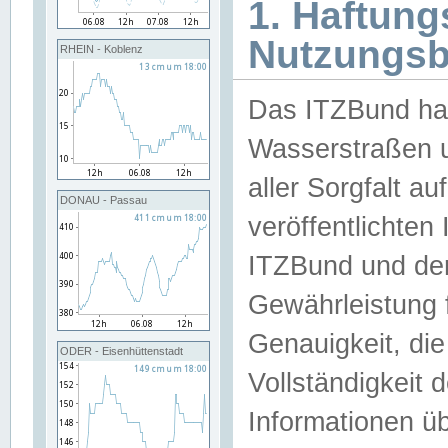
1. Haftun
Nutzungs
RHEIN - Koblenz
Das ITZBund han
Wasserstraßen u
aller Sorgfalt au
DONAU - Passau
veröffentlichte
ITZBund und de
Gewährleistung fü
Genauigkeit, die 
ODER - Eisenhüttenstadt
Vollständigkeit
Informationen 