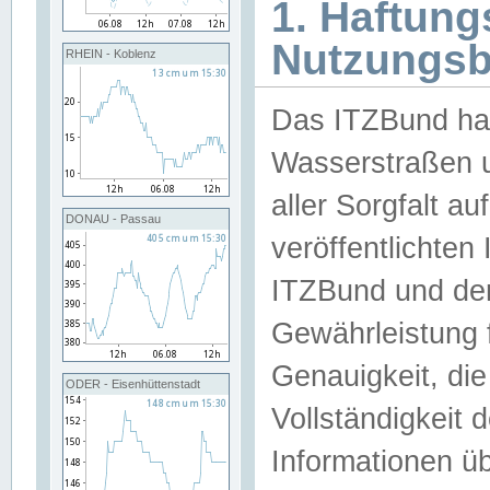
1. Haftun
Nutzungs
RHEIN - Koblenz
Das ITZBund han
Wasserstraßen u
aller Sorgfalt au
DONAU - Passau
veröffentlichte
ITZBund und de
Gewährleistung fü
Genauigkeit, die 
ODER - Eisenhüttenstadt
Vollständigkeit
Informationen 