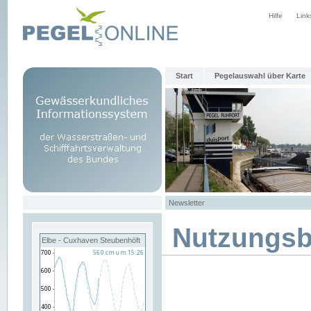
Hilfe
Link
Start
Pegelauswahl über Karte
Newsletter
Nutzungs
Elbe - Cuxhaven Steubenhöft