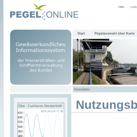
Hilfe
Link
Start
Pegelauswahl über Karte
Newsletter
Nutzungs
Elbe - Cuxhaven Steubenhöft