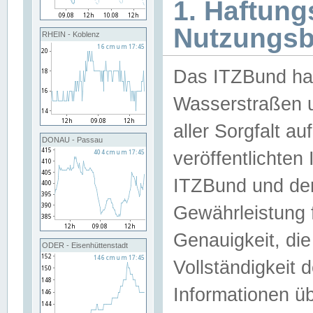
1. Haftun
Nutzungs
RHEIN - Koblenz
Das ITZBund han
Wasserstraßen u
aller Sorgfalt au
DONAU - Passau
veröffentlichte
ITZBund und de
Gewährleistung fü
Genauigkeit, die 
ODER - Eisenhüttenstadt
Vollständigkeit
Informationen 