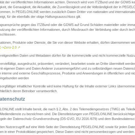
ität der veröffentlichten Informationen achten. Dennoch wird vom ITZBund und der GDWS kein
gkeit, die Genauigkeit, die Aktualität, die Zuverlässigkeit und die Vollständigkeit der in PEG
ommen. In PEGELONLINE werden zusätzlich Daten Dritter von nationalen und internationale
igt, für die ebenfalls der obige Haftungsausschluss gilt.
ngsansprüche gegen das ITZBund oder die GDWS auf Grund Schäden materieller oder immater
utzung der veröffentlichten Informationen, durch Missbrauch der Verbindung oder durch tec
schlossen.
mationen, Produkte oder Dienste, die Sie von dieser Website erhalten, dürfen übernommen we
->Zero-2.0
↗
reitgestellten Daten und Metadaten dürfen für die kommerzielle und nicht kommerzielle Nut
ervielfältigt, ausgedruckt, präsentiert, verändert, bearbeitet sowie an Dritte übermittelt werde
mit eigenen Daten und Daten Anderer zusammengeführt und zu selbständigen neuen Datens
in interne und externe Geschäftsprozesse, Produkte und Anwendungen in öffentlichen und nic
eingebunden werden
sorgfältiger inhaltlicher Kontrolle wird keine Haftung für die Inhalte externer Links übernomme
ließlich deren Betreiber verantwortlich.
Datenschutz
ONLINE stellt Inhalte bereit, die nach § 2, Abs. 2 des Telemediengesetzes (TMG) als Teled
s Mediendienste zu bezeichnen sind. Die Dienstleistungen von PEGELONLINE berücksichtigen
egeln der Datenschutz-Grundverordnung (DS-GVO, EU 2016 /679) und dem Bundesdatensc
eden Nutzerzugriff auf eine Web-Seite der Dienstleistung PEGELONLINE sowie für jeden Dat
en in einer Protokolldatei gespeichert. Diese Daten sind nicht personenbezogen und werden a