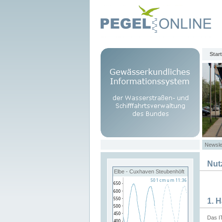
Start
Newsle
Nut
Elbe - Cuxhaven Steubenhöft
1. 
Das I