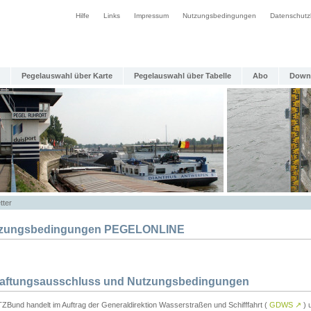
Hilfe
Links
Impressum
Nutzungsbedingungen
Datenschutz
Pegelauswahl über Karte
Pegelauswahl über Tabelle
Abo
Down
tter
zungsbedingungen PEGELONLINE
Haftungsausschluss und Nutzungsbedingungen
TZBund handelt im Auftrag der Generaldirektion Wasserstraßen und Schifffahrt (
GDWS
↗
) u