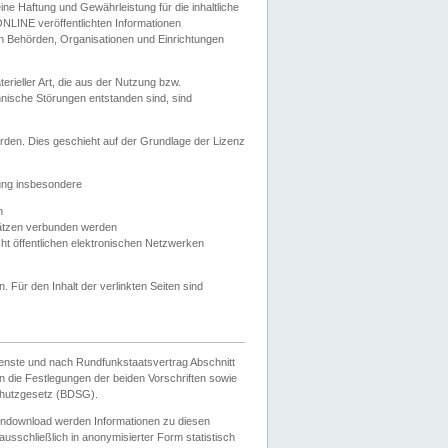
e Haftung und Gewährleistung für die inhaltliche
ELONLINE veröffentlichten Informationen
n Behörden, Organisationen und Einrichtungen
ieller Art, die aus der Nutzung bzw.
hnische Störungen entstanden sind, sind
rden. Dies geschieht auf der Grundlage der Lizenz
zung insbesondere
n
ätzen verbunden werden
ht öffentlichen elektronischen Netzwerken
n. Für den Inhalt der verlinkten Seiten sind
ienste und nach Rundfunkstaatsvertrag Abschnitt
 die Festlegungen der beiden Vorschriften sowie
hutzgesetz (BDSG).
endownload werden Informationen zu diesen
usschließlich in anonymisierter Form statistisch