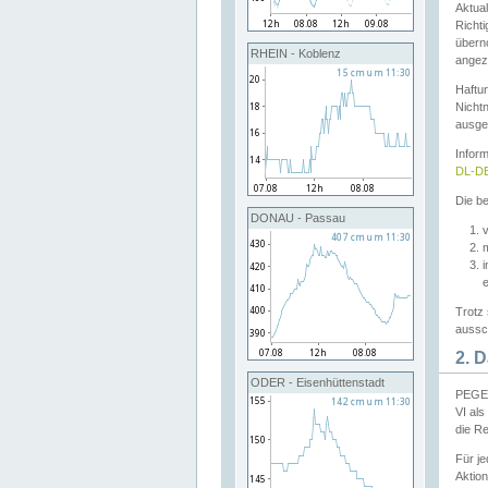
Aktual
Richti
übern
RHEIN - Koblenz
angeze
Haftu
Nichtn
ausge
Infor
DL-DE
Die be
DONAU - Passau
v
Trotz 
aussch
2. 
ODER - Eisenhüttenstadt
PEGEL
VI al
die R
Für j
Aktion