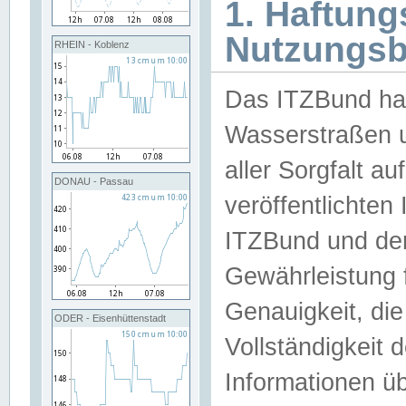
1. Haftun
Nutzungs
RHEIN - Koblenz
Das ITZBund han
Wasserstraßen u
aller Sorgfalt au
DONAU - Passau
veröffentlichte
ITZBund und de
Gewährleistung fü
Genauigkeit, die 
ODER - Eisenhüttenstadt
Vollständigkeit
Informationen 