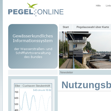
Hilfe
Link
Start
Pegelauswahl über Karte
Newsletter
Nutzungs
Elbe - Cuxhaven Steubenhöft