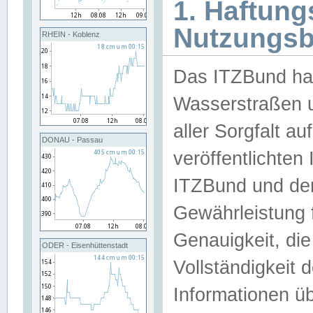
1. Haftun
Nutzungs
RHEIN - Koblenz
Das ITZBund han
Wasserstraßen u
aller Sorgfalt au
DONAU - Passau
veröffentlichte
ITZBund und de
Gewährleistung fü
Genauigkeit, die 
ODER - Eisenhüttenstadt
Vollständigkeit
Informationen 