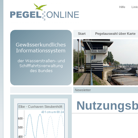
Hilfe
Link
Start
Pegelauswahl über Karte
Newsletter
Nutzungs
Elbe - Cuxhaven Steubenhöft