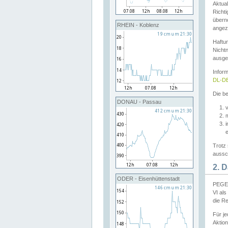
Aktual
Richti
übern
RHEIN - Koblenz
angeze
Haftu
Nichtn
ausge
Infor
DL-DE
Die be
DONAU - Passau
v
Trotz 
aussch
2. 
ODER - Eisenhüttenstadt
PEGEL
VI al
die R
Für j
Aktion