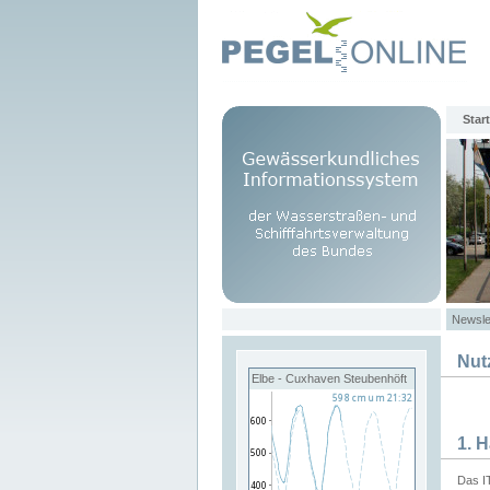
Start
Newsle
Nut
Elbe - Cuxhaven Steubenhöft
1. 
Das I