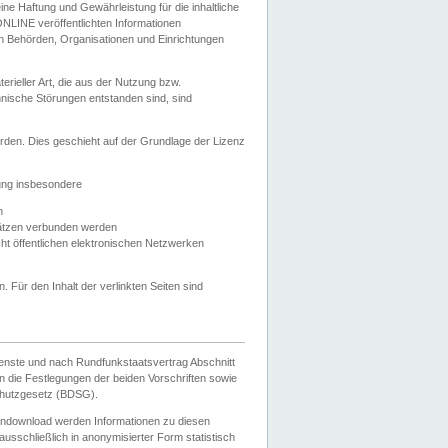
e Haftung und Gewährleistung für die inhaltliche
ELONLINE veröffentlichten Informationen
n Behörden, Organisationen und Einrichtungen
ieller Art, die aus der Nutzung bzw.
hnische Störungen entstanden sind, sind
rden. Dies geschieht auf der Grundlage der Lizenz
zung insbesondere
n
ätzen verbunden werden
ht öffentlichen elektronischen Netzwerken
n. Für den Inhalt der verlinkten Seiten sind
ienste und nach Rundfunkstaatsvertrag Abschnitt
 die Festlegungen der beiden Vorschriften sowie
hutzgesetz (BDSG).
endownload werden Informationen zu diesen
usschließlich in anonymisierter Form statistisch