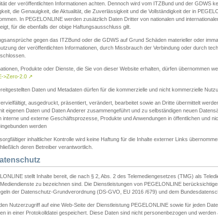
ität der veröffentlichten Informationen achten. Dennoch wird vom ITZBund und der GDWS kein
gkeit, die Genauigkeit, die Aktualität, die Zuverlässigkeit und die Vollständigkeit der in PEG
ommen. In PEGELONLINE werden zusätzlich Daten Dritter von nationalen und internationale
igt, für die ebenfalls der obige Haftungsausschluss gilt.
ngsansprüche gegen das ITZBund oder die GDWS auf Grund Schäden materieller oder immater
utzung der veröffentlichten Informationen, durch Missbrauch der Verbindung oder durch tec
schlossen.
mationen, Produkte oder Dienste, die Sie von dieser Website erhalten, dürfen übernommen we
->Zero-2.0
↗
reitgestellten Daten und Metadaten dürfen für die kommerzielle und nicht kommerzielle Nut
ervielfältigt, ausgedruckt, präsentiert, verändert, bearbeitet sowie an Dritte übermittelt werde
mit eigenen Daten und Daten Anderer zusammengeführt und zu selbständigen neuen Datens
in interne und externe Geschäftsprozesse, Produkte und Anwendungen in öffentlichen und nic
eingebunden werden
sorgfältiger inhaltlicher Kontrolle wird keine Haftung für die Inhalte externer Links übernomme
ließlich deren Betreiber verantwortlich.
Datenschutz
ONLINE stellt Inhalte bereit, die nach § 2, Abs. 2 des Telemediengesetzes (TMG) als Teled
s Mediendienste zu bezeichnen sind. Die Dienstleistungen von PEGELONLINE berücksichtigen
egeln der Datenschutz-Grundverordnung (DS-GVO, EU 2016 /679) und dem Bundesdatensc
eden Nutzerzugriff auf eine Web-Seite der Dienstleistung PEGELONLINE sowie für jeden Dat
en in einer Protokolldatei gespeichert. Diese Daten sind nicht personenbezogen und werden a