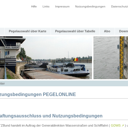
Hilfe
Links
Impressum
Nutzungsbedingungen
Datenschutz
Pegelauswahl über Karte
Pegelauswahl über Tabelle
Abo
Down
tter
zungsbedingungen PEGELONLINE
Haftungsausschluss und Nutzungsbedingungen
TZBund handelt im Auftrag der Generaldirektion Wasserstraßen und Schifffahrt (
GDWS
↗
) u