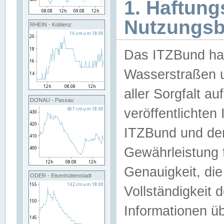
1. Haftun
Nutzungs
RHEIN - Koblenz
Das ITZBund han
Wasserstraßen u
aller Sorgfalt au
DONAU - Passau
veröffentlichte
ITZBund und de
Gewährleistung fü
Genauigkeit, die 
ODER - Eisenhüttenstadt
Vollständigkeit
Informationen 