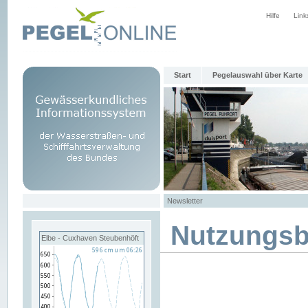
Hilfe
Link
Start
Pegelauswahl über Karte
Newsletter
Nutzungs
Elbe - Cuxhaven Steubenhöft