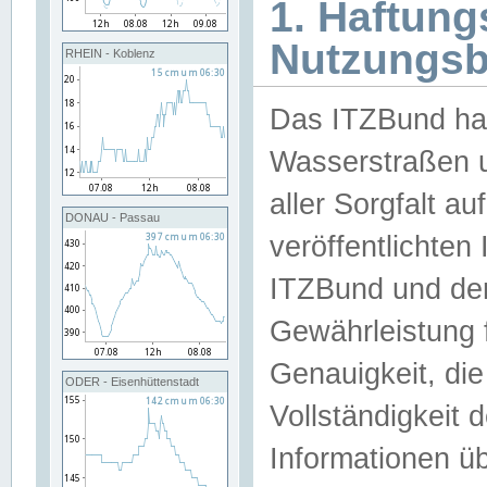
1. Haftun
Nutzungs
RHEIN - Koblenz
Das ITZBund han
Wasserstraßen u
aller Sorgfalt au
DONAU - Passau
veröffentlichte
ITZBund und de
Gewährleistung fü
Genauigkeit, die 
ODER - Eisenhüttenstadt
Vollständigkeit
Informationen 