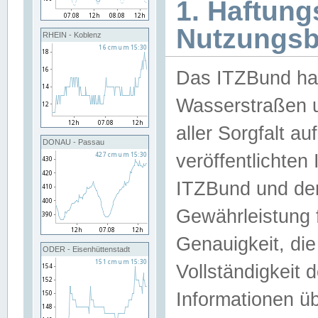
1. Haftun
Nutzungs
RHEIN - Koblenz
Das ITZBund han
Wasserstraßen u
aller Sorgfalt au
DONAU - Passau
veröffentlichte
ITZBund und de
Gewährleistung fü
Genauigkeit, die 
ODER - Eisenhüttenstadt
Vollständigkeit
Informationen 