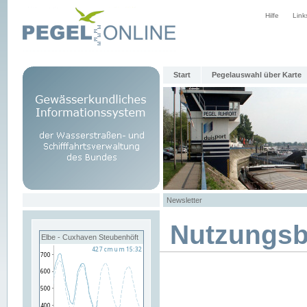
Hilfe
Link
Start
Pegelauswahl über Karte
Newsletter
Nutzungs
Elbe - Cuxhaven Steubenhöft