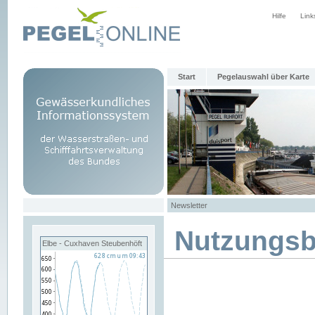
Hilfe
Link
Start
Pegelauswahl über Karte
Newsletter
Nutzungs
Elbe - Cuxhaven Steubenhöft