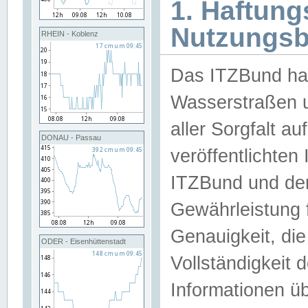
1. Haftun
Nutzungs
RHEIN - Koblenz
Das ITZBund han
Wasserstraßen u
aller Sorgfalt au
DONAU - Passau
veröffentlichte
ITZBund und de
Gewährleistung fü
Genauigkeit, die 
ODER - Eisenhüttenstadt
Vollständigkeit
Informationen 