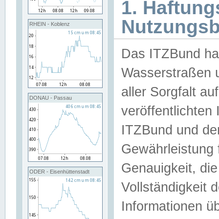
1. Haftun
Nutzungs
RHEIN - Koblenz
Das ITZBund han
Wasserstraßen u
aller Sorgfalt au
DONAU - Passau
veröffentlichte
ITZBund und de
Gewährleistung fü
Genauigkeit, die 
ODER - Eisenhüttenstadt
Vollständigkeit
Informationen 