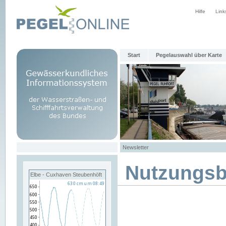
Hilfe
Link
Start
Pegelauswahl über Karte
Newsletter
Nutzungs
Elbe - Cuxhaven Steubenhöft