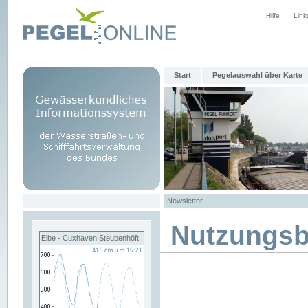
Hilfe
Link
Start
Pegelauswahl über Karte
Newsletter
Nutzungs
Elbe - Cuxhaven Steubenhöft