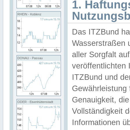
1. Haftun
Nutzungs
RHEIN - Koblenz
Das ITZBund han
Wasserstraßen u
aller Sorgfalt au
DONAU - Passau
veröffentlichte
ITZBund und de
Gewährleistung fü
Genauigkeit, die 
ODER - Eisenhüttenstadt
Vollständigkeit
Informationen 