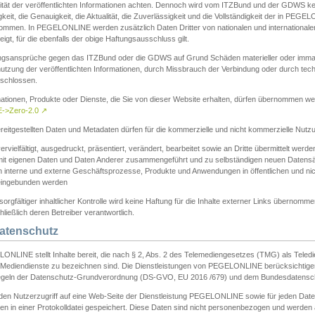
ität der veröffentlichten Informationen achten. Dennoch wird vom ITZBund und der GDWS kein
gkeit, die Genauigkeit, die Aktualität, die Zuverlässigkeit und die Vollständigkeit der in PEG
ommen. In PEGELONLINE werden zusätzlich Daten Dritter von nationalen und internationale
igt, für die ebenfalls der obige Haftungsausschluss gilt.
ngsansprüche gegen das ITZBund oder die GDWS auf Grund Schäden materieller oder immater
utzung der veröffentlichten Informationen, durch Missbrauch der Verbindung oder durch tec
schlossen.
mationen, Produkte oder Dienste, die Sie von dieser Website erhalten, dürfen übernommen we
->Zero-2.0
↗
reitgestellten Daten und Metadaten dürfen für die kommerzielle und nicht kommerzielle Nut
ervielfältigt, ausgedruckt, präsentiert, verändert, bearbeitet sowie an Dritte übermittelt werde
mit eigenen Daten und Daten Anderer zusammengeführt und zu selbständigen neuen Datens
in interne und externe Geschäftsprozesse, Produkte und Anwendungen in öffentlichen und nic
eingebunden werden
sorgfältiger inhaltlicher Kontrolle wird keine Haftung für die Inhalte externer Links übernomme
ließlich deren Betreiber verantwortlich.
Datenschutz
ONLINE stellt Inhalte bereit, die nach § 2, Abs. 2 des Telemediengesetzes (TMG) als Teled
s Mediendienste zu bezeichnen sind. Die Dienstleistungen von PEGELONLINE berücksichtigen
egeln der Datenschutz-Grundverordnung (DS-GVO, EU 2016 /679) und dem Bundesdatensc
eden Nutzerzugriff auf eine Web-Seite der Dienstleistung PEGELONLINE sowie für jeden Dat
en in einer Protokolldatei gespeichert. Diese Daten sind nicht personenbezogen und werden a