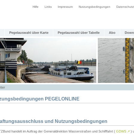
Hilfe
Links
Impressum
Nutzungsbedingungen
Datenschutz
Pegelauswahl über Karte
Pegelauswahl über Tabelle
Abo
Down
tter
zungsbedingungen PEGELONLINE
Haftungsausschluss und Nutzungsbedingungen
TZBund handelt im Auftrag der Generaldirektion Wasserstraßen und Schifffahrt (
GDWS
↗
) u