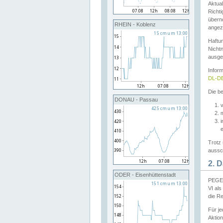
Aktual
Richti
übern
RHEIN - Koblenz
angeze
Haftu
Nichtn
ausge
Infor
DL-DE
Die be
DONAU - Passau
v
Trotz 
aussch
2. 
ODER - Eisenhüttenstadt
PEGEL
VI al
die R
Für j
Aktion