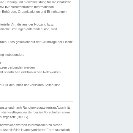
e Haftung und Gewährleistung für die inhaltliche
ELONLINE veröffentlichten Informationen
n Behörden, Organisationen und Einrichtungen
ieller Art, die aus der Nutzung bzw.
hnische Störungen entstanden sind, sind
rden. Dies geschieht auf der Grundlage der Lizenz
zung insbesondere
n
ätzen verbunden werden
ht öffentlichen elektronischen Netzwerken
n. Für den Inhalt der verlinkten Seiten sind
ienste und nach Rundfunkstaatsvertrag Abschnitt
 die Festlegungen der beiden Vorschriften sowie
hutzgesetz (BDSG).
endownload werden Informationen zu diesen
usschließlich in anonymisierter Form statistisch