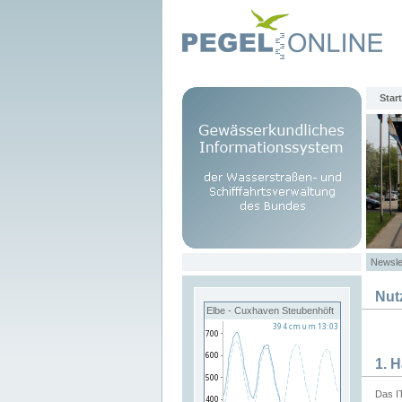
Start
Newsle
Nut
Elbe - Cuxhaven Steubenhöft
1. 
Das I