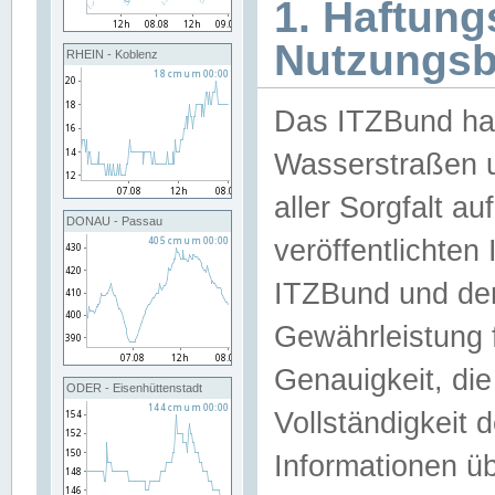
1. Haftun
Nutzungs
RHEIN - Koblenz
Das ITZBund han
Wasserstraßen u
aller Sorgfalt au
DONAU - Passau
veröffentlichte
ITZBund und de
Gewährleistung fü
Genauigkeit, die 
ODER - Eisenhüttenstadt
Vollständigkeit
Informationen 