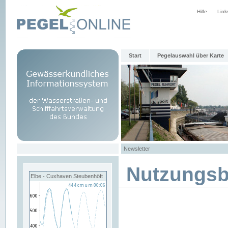
Hilfe
Link
Start
Pegelauswahl über Karte
Newsletter
Nutzungs
Elbe - Cuxhaven Steubenhöft