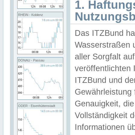
1. Haftun
Nutzungs
RHEIN - Koblenz
Das ITZBund han
Wasserstraßen u
aller Sorgfalt au
DONAU - Passau
veröffentlichte
ITZBund und de
Gewährleistung fü
Genauigkeit, die 
ODER - Eisenhüttenstadt
Vollständigkeit
Informationen 