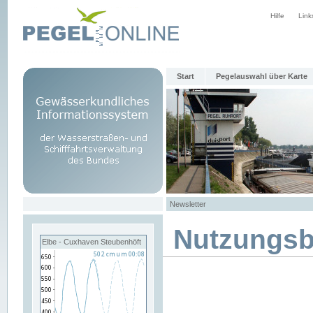
Hilfe
Link
Start
Pegelauswahl über Karte
Newsletter
Nutzungs
Elbe - Cuxhaven Steubenhöft