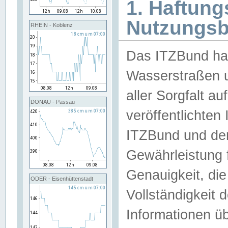
1. Haftun
Nutzungs
RHEIN - Koblenz
Das ITZBund han
Wasserstraßen u
aller Sorgfalt au
DONAU - Passau
veröffentlichte
ITZBund und de
Gewährleistung fü
Genauigkeit, die 
ODER - Eisenhüttenstadt
Vollständigkeit
Informationen 