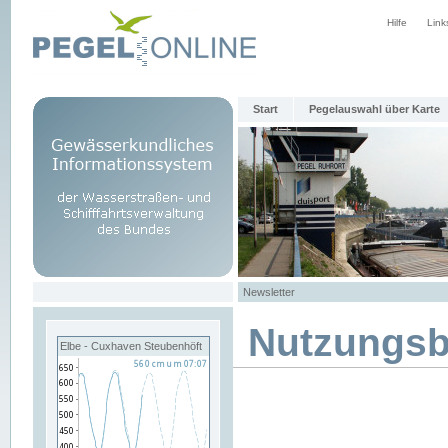
Hilfe
Link
Start
Pegelauswahl über Karte
Newsletter
Nutzungs
Elbe - Cuxhaven Steubenhöft