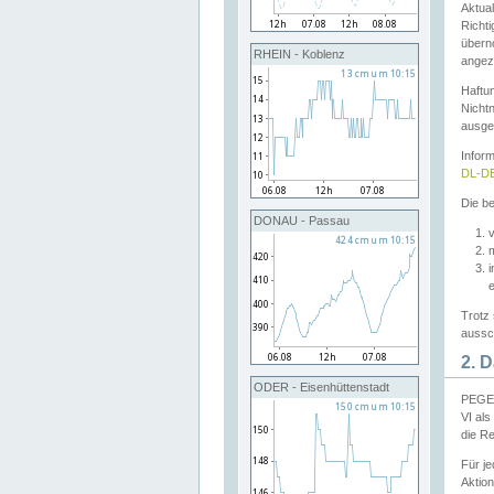
Aktual
Richti
übern
RHEIN - Koblenz
angeze
Haftu
Nichtn
ausge
Infor
DL-DE
Die be
DONAU - Passau
v
Trotz 
aussch
2. 
ODER - Eisenhüttenstadt
PEGEL
VI al
die R
Für j
Aktion