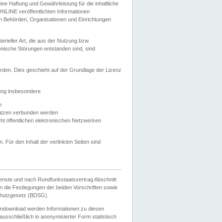
e Haftung und Gewährleistung für die inhaltliche
ELONLINE veröffentlichten Informationen
n Behörden, Organisationen und Einrichtungen
ieller Art, die aus der Nutzung bzw.
hnische Störungen entstanden sind, sind
rden. Dies geschieht auf der Grundlage der Lizenz
zung insbesondere
n
ätzen verbunden werden
ht öffentlichen elektronischen Netzwerken
n. Für den Inhalt der verlinkten Seiten sind
ienste und nach Rundfunkstaatsvertrag Abschnitt
 die Festlegungen der beiden Vorschriften sowie
hutzgesetz (BDSG).
endownload werden Informationen zu diesen
usschließlich in anonymisierter Form statistisch