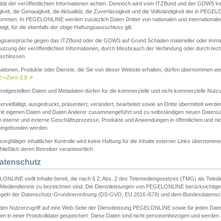
ität der veröffentlichten Informationen achten. Dennoch wird vom ITZBund und der GDWS kein
gkeit, die Genauigkeit, die Aktualität, die Zuverlässigkeit und die Vollständigkeit der in PEG
ommen. In PEGELONLINE werden zusätzlich Daten Dritter von nationalen und internationale
igt, für die ebenfalls der obige Haftungsausschluss gilt.
ngsansprüche gegen das ITZBund oder die GDWS auf Grund Schäden materieller oder immater
utzung der veröffentlichten Informationen, durch Missbrauch der Verbindung oder durch tec
schlossen.
mationen, Produkte oder Dienste, die Sie von dieser Website erhalten, dürfen übernommen we
->Zero-2.0
↗
reitgestellten Daten und Metadaten dürfen für die kommerzielle und nicht kommerzielle Nut
ervielfältigt, ausgedruckt, präsentiert, verändert, bearbeitet sowie an Dritte übermittelt werde
mit eigenen Daten und Daten Anderer zusammengeführt und zu selbständigen neuen Datens
in interne und externe Geschäftsprozesse, Produkte und Anwendungen in öffentlichen und nic
eingebunden werden
sorgfältiger inhaltlicher Kontrolle wird keine Haftung für die Inhalte externer Links übernomme
ließlich deren Betreiber verantwortlich.
Datenschutz
ONLINE stellt Inhalte bereit, die nach § 2, Abs. 2 des Telemediengesetzes (TMG) als Teled
s Mediendienste zu bezeichnen sind. Die Dienstleistungen von PEGELONLINE berücksichtigen
egeln der Datenschutz-Grundverordnung (DS-GVO, EU 2016 /679) und dem Bundesdatensc
eden Nutzerzugriff auf eine Web-Seite der Dienstleistung PEGELONLINE sowie für jeden Dat
en in einer Protokolldatei gespeichert. Diese Daten sind nicht personenbezogen und werden a