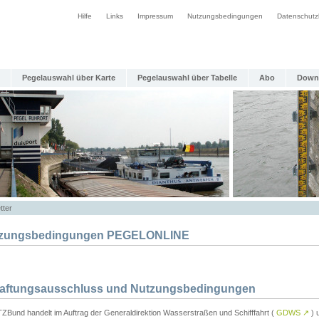
Hilfe
Links
Impressum
Nutzungsbedingungen
Datenschutz
Pegelauswahl über Karte
Pegelauswahl über Tabelle
Abo
Down
tter
zungsbedingungen PEGELONLINE
Haftungsausschluss und Nutzungsbedingungen
TZBund handelt im Auftrag der Generaldirektion Wasserstraßen und Schifffahrt (
GDWS
↗
) u