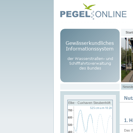
Start
Newsle
Nut
Elbe - Cuxhaven Steubenhöft
1. 
Das I