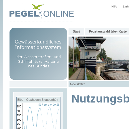
Hilfe
Link
Start
Pegelauswahl über Karte
Newsletter
Nutzungs
Elbe - Cuxhaven Steubenhöft