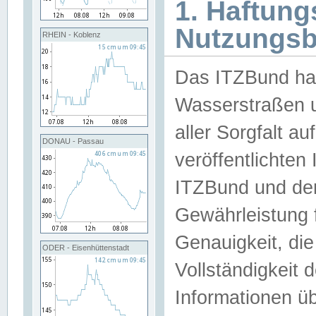
1. Haftun
Nutzungs
RHEIN - Koblenz
Das ITZBund han
Wasserstraßen u
aller Sorgfalt au
DONAU - Passau
veröffentlichte
ITZBund und de
Gewährleistung fü
Genauigkeit, die 
ODER - Eisenhüttenstadt
Vollständigkeit
Informationen 