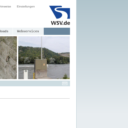
hinweise
Einstellungen
loads
Webservices