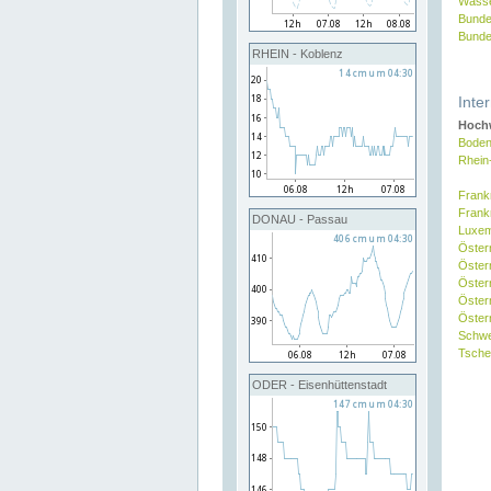
Wasse
Bunde
Bunde
RHEIN - Koblenz
Inte
Hochw
Boden
Rhein
Frank
Frank
DONAU - Passau
Luxe
Öster
Öster
Öster
Öster
Österr
Schw
Tsche
ODER - Eisenhüttenstadt