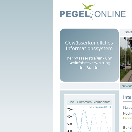
Start
Newsle
Int
Elbe - Cuxhaven Steubenhöft
Nati
Hochw
Lände
Bund