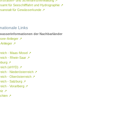
rstraßen- und Schifffahrtsverwaltung
↗
samt für Seeschifffahrt und Hydrographie
↗
sanstalt für Gewässerkunde
↗
rnationale Links
asserinformationen der Nachbarländer
see-Anlieger
↗
-Anlieger
↗
reich - Maas-Mosel
↗
reich - Rhein-Saar
↗
mburg
↗
reich (eHYD)
↗
reich - Niederösterreich
↗
reich - Oberösterreich
↗
reich - Salzburg
↗
eich - Vorarlberg
↗
eiz
↗
chien
↗