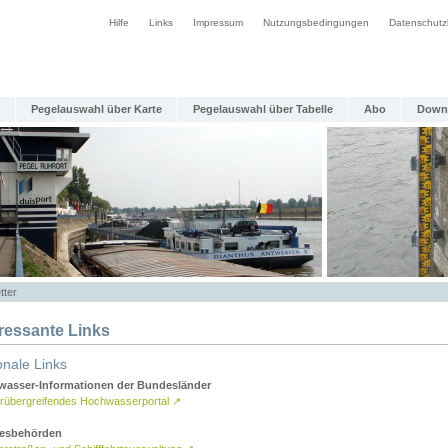
Hilfe
Links
Impressum
Nutzungsbedingungen
Datenschutz
Pegelauswahl über Karte
Pegelauswahl über Tabelle
Abo
Down
tter
eressante Links
onale Links
asser-Informationen der Bundesländer
rübergreifendes Hochwasserportal
↗
esbehörden