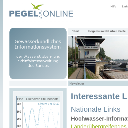
Hilfe
Link
Start
Pegelauswahl über Karte
Newsletter
Interessante L
Elbe - Cuxhaven Steubenhöft
Nationale Links
Hochwasser-Informa
Länderübergreifendes