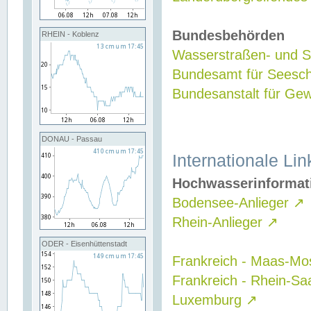
Bundesbehörden
RHEIN - Koblenz
Wasserstraßen- und Sc
Bundesamt für Seesch
Bundesanstalt für G
DONAU - Passau
Internationale Lin
Hochwasserinformat
Bodensee-Anlieger
↗
Rhein-Anlieger
↗
ODER - Eisenhüttenstadt
Frankreich - Maas-Mo
Frankreich - Rhein-Sa
Luxemburg
↗