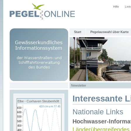
Hilfe
Link
Start
Pegelauswahl über Karte
Newsletter
Interessante L
Elbe - Cuxhaven Steubenhöft
Nationale Links
Hochwasser-Informa
Länderübergreifendes