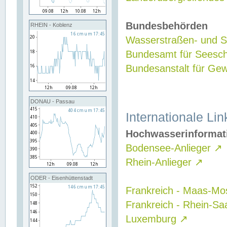
Bundesbehörden
RHEIN - Koblenz
Wasserstraßen- und Sc
Bundesamt für Seesch
Bundesanstalt für G
DONAU - Passau
Internationale Lin
Hochwasserinformat
Bodensee-Anlieger
↗
Rhein-Anlieger
↗
ODER - Eisenhüttenstadt
Frankreich - Maas-Mo
Frankreich - Rhein-Sa
Luxemburg
↗