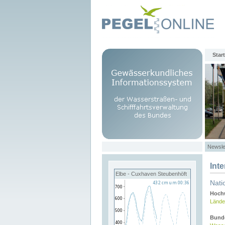
Start
Newsle
Int
Elbe - Cuxhaven Steubenhöft
Nati
Hochw
Lände
Bund