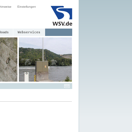
hinweise
Einstellungen
loads
Webservices