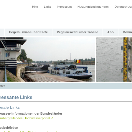
Hilfe
Links
Impressum
Nutzungsbedingungen
Datenschutz
Pegelauswahl über Karte
Pegelauswahl über Tabelle
Abo
Down
tter
eressante Links
onale Links
asser-Informationen der Bundesländer
rübergreifendes Hochwasserportal
↗
esbehörden