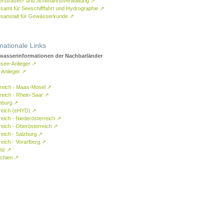
rstraßen- und Schifffahrtsverwaltung
↗
samt für Seeschifffahrt und Hydrographie
↗
sanstalt für Gewässerkunde
↗
rnationale Links
asserinformationen der Nachbarländer
see-Anlieger
↗
-Anlieger
↗
reich - Maas-Mosel
↗
reich - Rhein-Saar
↗
mburg
↗
reich (eHYD)
↗
reich - Niederösterreich
↗
reich - Oberösterreich
↗
reich - Salzburg
↗
eich - Vorarlberg
↗
eiz
↗
chien
↗