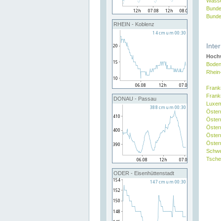
Wasse
Bunde
Bunde
RHEIN - Koblenz
Inte
Hochw
Boden
Rhein
Frank
Frank
DONAU - Passau
Luxe
Öster
Öster
Öster
Öster
Österr
Schw
Tsche
ODER - Eisenhüttenstadt