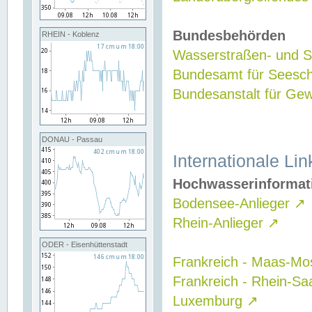
Bundesbehörden
RHEIN - Koblenz
Wasserstraßen- und Sc
Bundesamt für Seesch
Bundesanstalt für G
DONAU - Passau
Internationale Lin
Hochwasserinformat
Bodensee-Anlieger
↗
Rhein-Anlieger
↗
ODER - Eisenhüttenstadt
Frankreich - Maas-Mo
Frankreich - Rhein-Sa
Luxemburg
↗