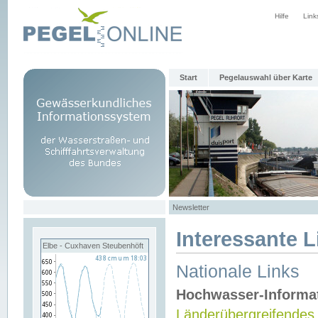
Hilfe
Link
Start
Pegelauswahl über Karte
Newsletter
Interessante L
Elbe - Cuxhaven Steubenhöft
Nationale Links
Hochwasser-Informa
Länderübergreifendes