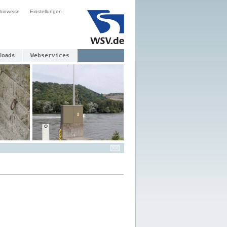
hinweise
Einstellungen
loads
Webservices