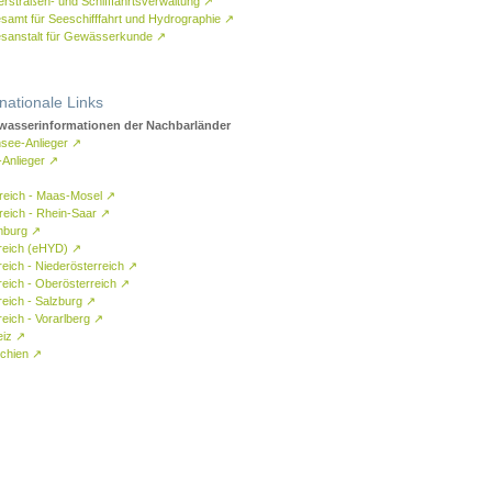
rstraßen- und Schifffahrtsverwaltung
↗
samt für Seeschifffahrt und Hydrographie
↗
sanstalt für Gewässerkunde
↗
rnationale Links
asserinformationen der Nachbarländer
see-Anlieger
↗
-Anlieger
↗
reich - Maas-Mosel
↗
reich - Rhein-Saar
↗
mburg
↗
reich (eHYD)
↗
reich - Niederösterreich
↗
reich - Oberösterreich
↗
reich - Salzburg
↗
eich - Vorarlberg
↗
eiz
↗
chien
↗