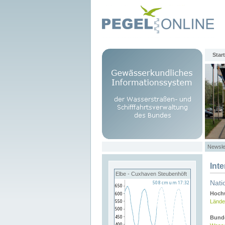
Start
Newsle
Int
Elbe - Cuxhaven Steubenhöft
Nati
Hochw
Lände
Bund