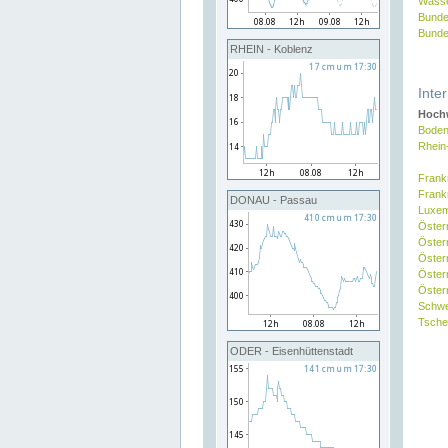
Wasse
Bunde
Bunde
RHEIN - Koblenz
Inte
Hochw
Boden
Rhein
Frank
Frank
DONAU - Passau
Luxe
Öster
Öster
Öster
Öster
Österr
Schw
Tsche
ODER - Eisenhüttenstadt