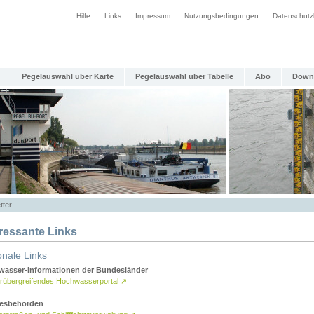
Hilfe
Links
Impressum
Nutzungsbedingungen
Datenschutz
Pegelauswahl über Karte
Pegelauswahl über Tabelle
Abo
Down
tter
eressante Links
onale Links
asser-Informationen der Bundesländer
rübergreifendes Hochwasserportal
↗
esbehörden