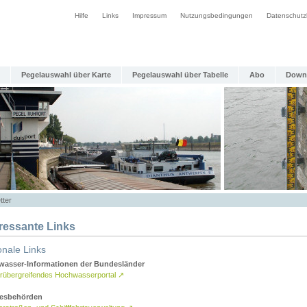
Hilfe
Links
Impressum
Nutzungsbedingungen
Datenschutz
Pegelauswahl über Karte
Pegelauswahl über Tabelle
Abo
Down
tter
eressante Links
onale Links
asser-Informationen der Bundesländer
rübergreifendes Hochwasserportal
↗
esbehörden