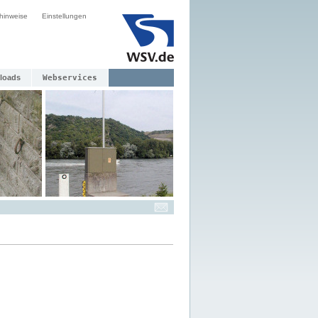
hinweise
Einstellungen
loads
Webservices