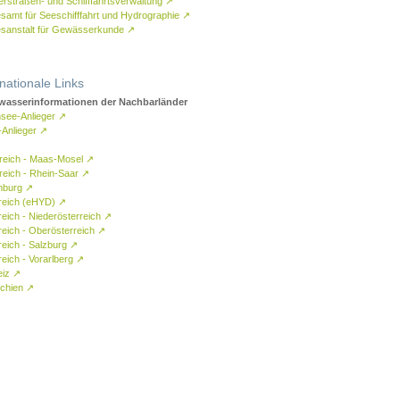
rstraßen- und Schifffahrtsverwaltung
↗
samt für Seeschifffahrt und Hydrographie
↗
sanstalt für Gewässerkunde
↗
rnationale Links
asserinformationen der Nachbarländer
see-Anlieger
↗
-Anlieger
↗
reich - Maas-Mosel
↗
reich - Rhein-Saar
↗
mburg
↗
reich (eHYD)
↗
reich - Niederösterreich
↗
reich - Oberösterreich
↗
reich - Salzburg
↗
eich - Vorarlberg
↗
eiz
↗
chien
↗