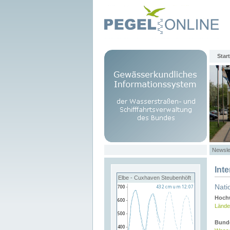
Start
Newsle
Int
Elbe - Cuxhaven Steubenhöft
Nati
Hochw
Lände
Bund