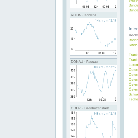
Wasse
Bunde
Bunde
RHEIN - Koblenz
Inte
Hochw
Boden
Rhein
Frank
Frank
DONAU - Passau
Luxe
Öster
Öster
Öster
Öster
Österr
Schw
Tsche
ODER - Eisenhüttenstadt