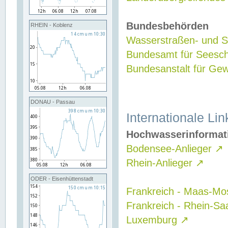
Bundesbehörden
RHEIN - Koblenz
Wasserstraßen- und Sc
Bundesamt für Seesch
Bundesanstalt für G
DONAU - Passau
Internationale Lin
Hochwasserinformat
Bodensee-Anlieger
↗
Rhein-Anlieger
↗
ODER - Eisenhüttenstadt
Frankreich - Maas-Mo
Frankreich - Rhein-Sa
Luxemburg
↗