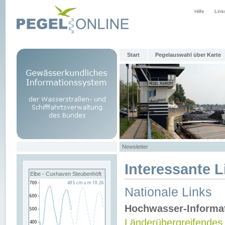
Hilfe
Link
Start
Pegelauswahl über Karte
Newsletter
Interessante L
Elbe - Cuxhaven Steubenhöft
Nationale Links
Hochwasser-Informa
Länderübergreifendes