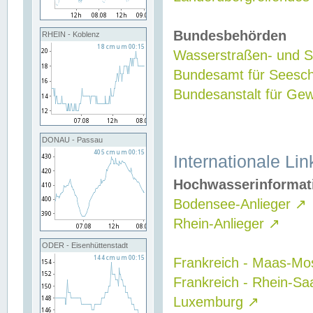
Bundesbehörden
RHEIN - Koblenz
Wasserstraßen- und Sc
Bundesamt für Seesch
Bundesanstalt für G
DONAU - Passau
Internationale Lin
Hochwasserinformat
Bodensee-Anlieger
↗
Rhein-Anlieger
↗
ODER - Eisenhüttenstadt
Frankreich - Maas-Mo
Frankreich - Rhein-Sa
Luxemburg
↗