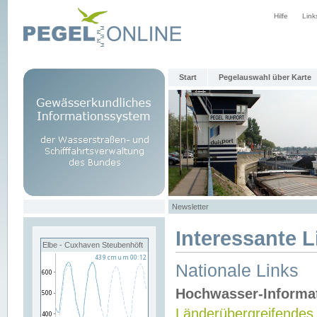
Hilfe
Link
Start
Pegelauswahl über Karte
Newsletter
Interessante L
Elbe - Cuxhaven Steubenhöft
Nationale Links
Hochwasser-Informa
Länderübergreifendes