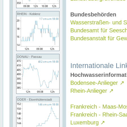
Bundesbehörden
RHEIN - Koblenz
Wasserstraßen- und Sc
Bundesamt für Seesch
Bundesanstalt für G
DONAU - Passau
Internationale Lin
Hochwasserinformat
Bodensee-Anlieger
↗
Rhein-Anlieger
↗
ODER - Eisenhüttenstadt
Frankreich - Maas-Mo
Frankreich - Rhein-Sa
Luxemburg
↗