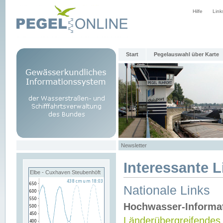
Hilfe
Link
Start
Pegelauswahl über Karte
Newsletter
Interessante L
Elbe - Cuxhaven Steubenhöft
Nationale Links
Hochwasser-Informa
Länderübergreifendes