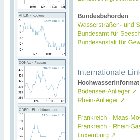
Bundesbehörden
RHEIN - Koblenz
Wasserstraßen- und Sc
Bundesamt für Seesch
Bundesanstalt für G
DONAU - Passau
Internationale Lin
Hochwasserinformat
Bodensee-Anlieger
↗
Rhein-Anlieger
↗
ODER - Eisenhüttenstadt
Frankreich - Maas-Mo
Frankreich - Rhein-Sa
Luxemburg
↗