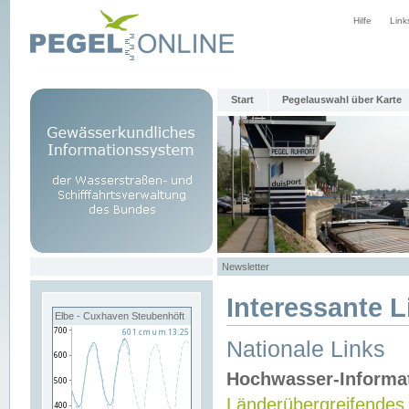
Hilfe
Link
Start
Pegelauswahl über Karte
Newsletter
Interessante L
Elbe - Cuxhaven Steubenhöft
Nationale Links
Hochwasser-Informa
Länderübergreifendes