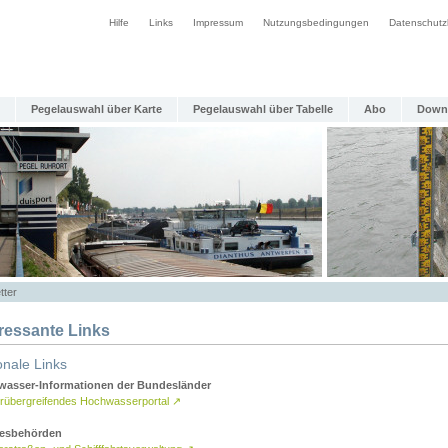
Hilfe
Links
Impressum
Nutzungsbedingungen
Datenschutz
Pegelauswahl über Karte
Pegelauswahl über Tabelle
Abo
Down
tter
eressante Links
onale Links
asser-Informationen der Bundesländer
rübergreifendes Hochwasserportal
↗
esbehörden