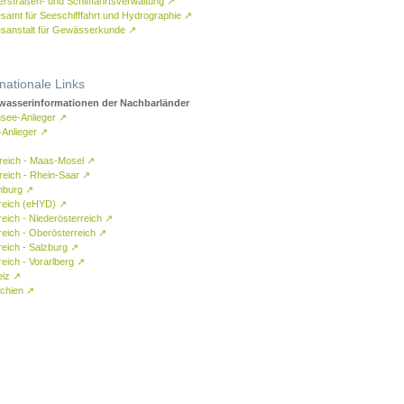
rstraßen- und Schifffahrtsverwaltung
↗
samt für Seeschifffahrt und Hydrographie
↗
sanstalt für Gewässerkunde
↗
rnationale Links
asserinformationen der Nachbarländer
see-Anlieger
↗
-Anlieger
↗
reich - Maas-Mosel
↗
reich - Rhein-Saar
↗
mburg
↗
reich (eHYD)
↗
reich - Niederösterreich
↗
reich - Oberösterreich
↗
reich - Salzburg
↗
eich - Vorarlberg
↗
eiz
↗
chien
↗