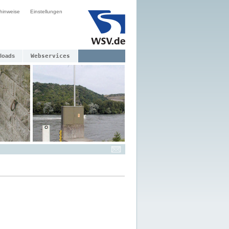
hinweise
Einstellungen
loads
Webservices