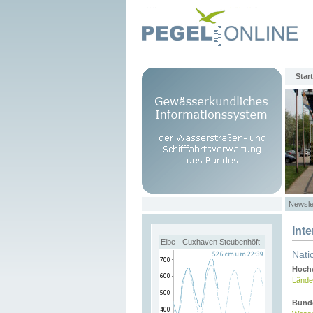
Start
Newsle
Int
Elbe - Cuxhaven Steubenhöft
Nati
Hochw
Lände
Bund