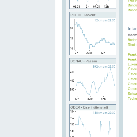
Wasse
Bunde
Bunde
RHEIN - Koblenz
Inte
Hochw
Boden
Rhein
Frank
Frank
DONAU - Passau
Luxe
Öster
Öster
Öster
Öster
Österr
Schw
Tsche
ODER - Eisenhüttenstadt