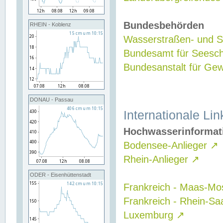
Bundesbehörden
RHEIN - Koblenz
Wasserstraßen- und Sc
Bundesamt für Seesch
Bundesanstalt für G
DONAU - Passau
Internationale Lin
Hochwasserinformat
Bodensee-Anlieger
↗
Rhein-Anlieger
↗
ODER - Eisenhüttenstadt
Frankreich - Maas-Mo
Frankreich - Rhein-Sa
Luxemburg
↗