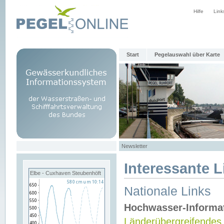
Hilfe
Link
Start
Pegelauswahl über Karte
Newsletter
Interessante L
Elbe - Cuxhaven Steubenhöft
Nationale Links
Hochwasser-Informa
Länderübergreifendes