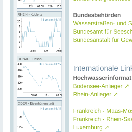
Bundesbehörden
RHEIN - Koblenz
Wasserstraßen- und Sc
Bundesamt für Seesch
Bundesanstalt für G
DONAU - Passau
Internationale Lin
Hochwasserinformat
Bodensee-Anlieger
↗
Rhein-Anlieger
↗
ODER - Eisenhüttenstadt
Frankreich - Maas-Mo
Frankreich - Rhein-Sa
Luxemburg
↗