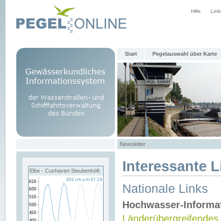
Hilfe
Link
Start
Pegelauswahl über Karte
Newsletter
Interessante L
Elbe - Cuxhaven Steubenhöft
Nationale Links
Hochwasser-Informa
Länderübergreifendes