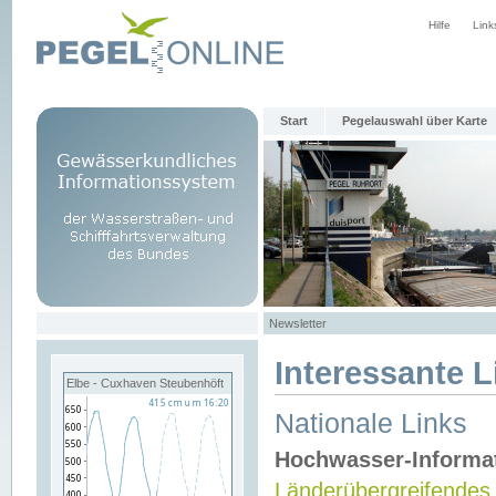
Hilfe
Link
Start
Pegelauswahl über Karte
Newsletter
Interessante L
Elbe - Cuxhaven Steubenhöft
Nationale Links
Hochwasser-Informa
Länderübergreifendes