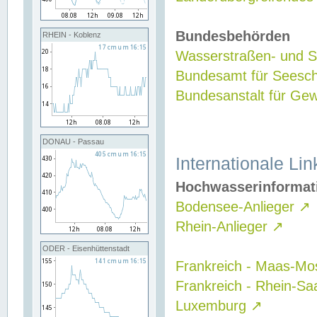
Bundesbehörden
RHEIN - Koblenz
Wasserstraßen- und Sc
Bundesamt für Seesch
Bundesanstalt für G
DONAU - Passau
Internationale Lin
Hochwasserinformat
Bodensee-Anlieger
↗
Rhein-Anlieger
↗
ODER - Eisenhüttenstadt
Frankreich - Maas-Mo
Frankreich - Rhein-Sa
Luxemburg
↗