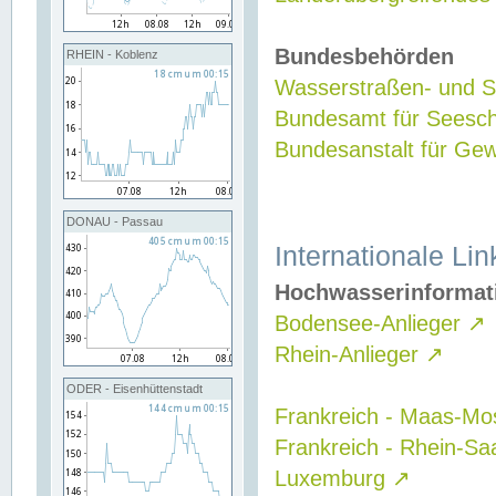
Bundesbehörden
RHEIN - Koblenz
Wasserstraßen- und Sc
Bundesamt für Seesch
Bundesanstalt für G
DONAU - Passau
Internationale Lin
Hochwasserinformat
Bodensee-Anlieger
↗
Rhein-Anlieger
↗
ODER - Eisenhüttenstadt
Frankreich - Maas-Mo
Frankreich - Rhein-Sa
Luxemburg
↗