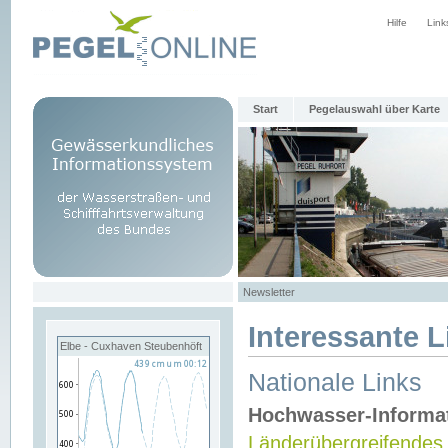
Hilfe
Link
Start
Pegelauswahl über Karte
Newsletter
Interessante L
Elbe - Cuxhaven Steubenhöft
Nationale Links
Hochwasser-Informa
Länderübergreifendes