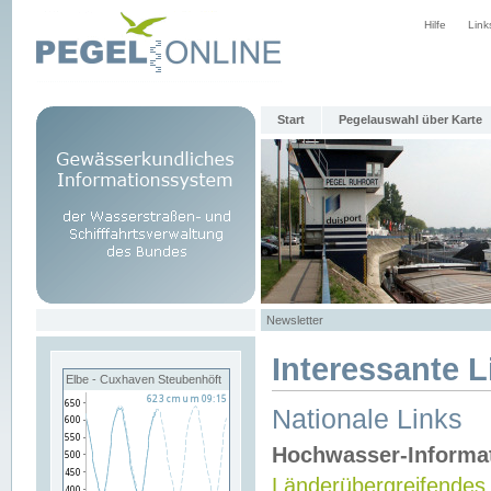
Hilfe
Link
Start
Pegelauswahl über Karte
Newsletter
Interessante L
Elbe - Cuxhaven Steubenhöft
Nationale Links
Hochwasser-Informa
Länderübergreifendes