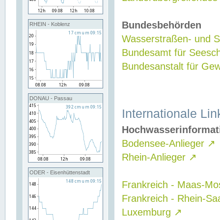
Bundesbehörden
RHEIN - Koblenz
Wasserstraßen- und Sc
Bundesamt für Seesch
Bundesanstalt für G
DONAU - Passau
Internationale Lin
Hochwasserinformat
Bodensee-Anlieger
↗
Rhein-Anlieger
↗
ODER - Eisenhüttenstadt
Frankreich - Maas-Mo
Frankreich - Rhein-Sa
Luxemburg
↗