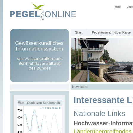
Hilfe
Link
Start
Pegelauswahl über Karte
Newsletter
Interessante L
Elbe - Cuxhaven Steubenhöft
Nationale Links
Hochwasser-Informa
Länderübergreifendes