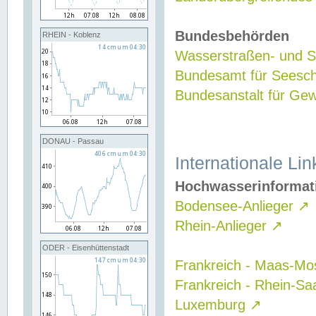
Bundesbehörden
RHEIN - Koblenz
Wasserstraßen- und Sc
Bundesamt für Seesch
Bundesanstalt für G
DONAU - Passau
Internationale Lin
Hochwasserinformat
Bodensee-Anlieger
↗
Rhein-Anlieger
↗
ODER - Eisenhüttenstadt
Frankreich - Maas-Mo
Frankreich - Rhein-Sa
Luxemburg
↗