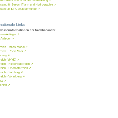
rstraßen- und Schifffahrtsverwaltung
↗
samt für Seeschifffahrt und Hydrographie
↗
sanstalt für Gewässerkunde
↗
rnationale Links
asserinformationen der Nachbarländer
see-Anlieger
↗
-Anlieger
↗
reich - Maas-Mosel
↗
reich - Rhein-Saar
↗
mburg
↗
reich (eHYD)
↗
reich - Niederösterreich
↗
reich - Oberösterreich
↗
reich - Salzburg
↗
eich - Vorarlberg
↗
eiz
↗
chien
↗