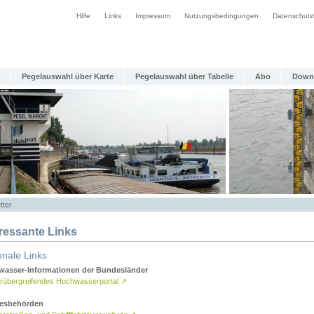
Hilfe
Links
Impressum
Nutzungsbedingungen
Datenschutz
Pegelauswahl über Karte
Pegelauswahl über Tabelle
Abo
Down
tter
eressante Links
onale Links
asser-Informationen der Bundesländer
rübergreifendes Hochwasserportal
↗
esbehörden