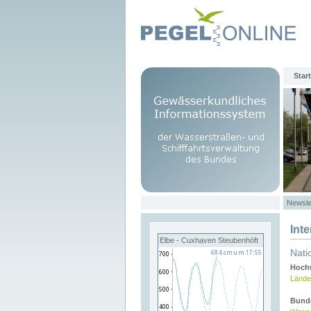
Start
Newsle
Int
Elbe - Cuxhaven Steubenhöft
Nati
Hochw
Lände
Bund