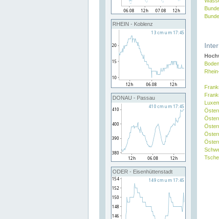
Wasse
Bunde
Bunde
RHEIN - Koblenz
Inte
Hochw
Boden
Rhein
Frank
Frank
DONAU - Passau
Luxe
Öster
Öster
Öster
Öster
Österr
Schw
Tsche
ODER - Eisenhüttenstadt