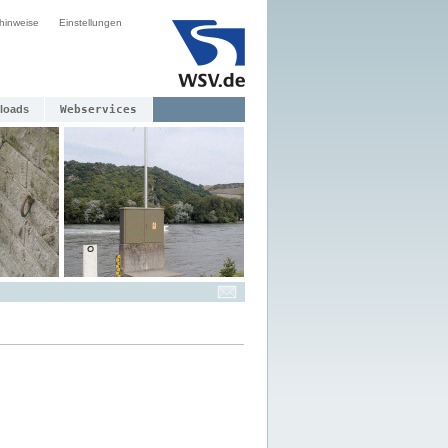
hinweise
Einstellungen
loads
Webservices