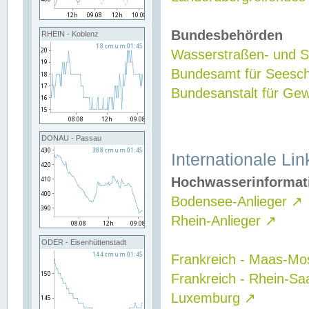
Bundesbehörden
RHEIN - Koblenz
Wasserstraßen- und Sc
Bundesamt für Seesch
Bundesanstalt für G
DONAU - Passau
Internationale Lin
Hochwasserinformat
Bodensee-Anlieger
↗
Rhein-Anlieger
↗
ODER - Eisenhüttenstadt
Frankreich - Maas-Mo
Frankreich - Rhein-Sa
Luxemburg
↗