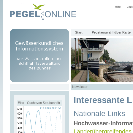
Hilfe
Link
Start
Pegelauswahl über Karte
Newsletter
Interessante L
Elbe - Cuxhaven Steubenhöft
Nationale Links
Hochwasser-Informa
Länderübergreifendes