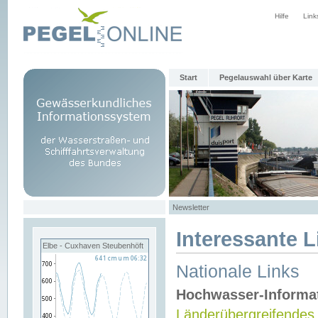
Hilfe
Link
Start
Pegelauswahl über Karte
Newsletter
Interessante L
Elbe - Cuxhaven Steubenhöft
Nationale Links
Hochwasser-Informa
Länderübergreifendes