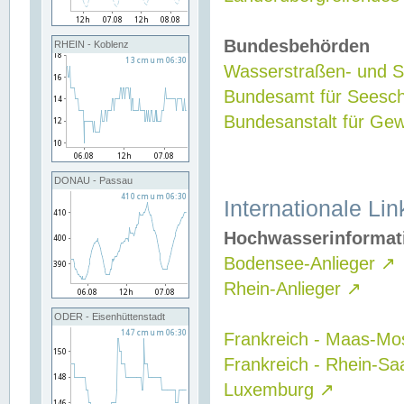
Bundesbehörden
RHEIN - Koblenz
Wasserstraßen- und Sc
Bundesamt für Seesch
Bundesanstalt für G
DONAU - Passau
Internationale Lin
Hochwasserinformat
Bodensee-Anlieger
↗
Rhein-Anlieger
↗
ODER - Eisenhüttenstadt
Frankreich - Maas-Mo
Frankreich - Rhein-Sa
Luxemburg
↗