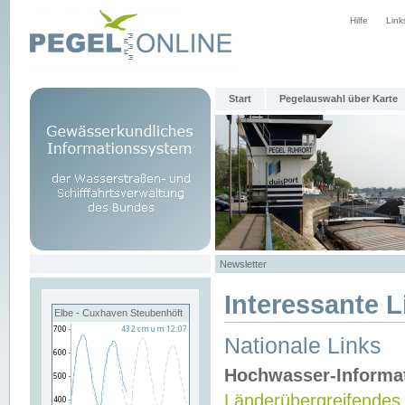
Hilfe
Link
Start
Pegelauswahl über Karte
Newsletter
Interessante L
Elbe - Cuxhaven Steubenhöft
Nationale Links
Hochwasser-Informa
Länderübergreifendes