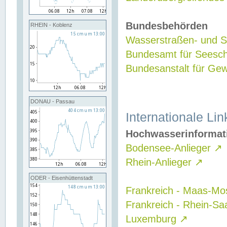
Bundesbehörden
RHEIN - Koblenz
Wasserstraßen- und Sc
Bundesamt für Seesch
Bundesanstalt für G
DONAU - Passau
Internationale Lin
Hochwasserinformat
Bodensee-Anlieger
↗
Rhein-Anlieger
↗
ODER - Eisenhüttenstadt
Frankreich - Maas-Mo
Frankreich - Rhein-Sa
Luxemburg
↗