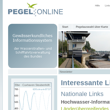
Hilfe
Link
Start
Pegelauswahl über Karte
Newsletter
Interessante L
Elbe - Cuxhaven Steubenhöft
Nationale Links
Hochwasser-Informa
Länderübergreifendes