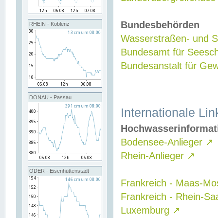
Bundesbehörden
RHEIN - Koblenz
Wasserstraßen- und Sc
Bundesamt für Seesch
Bundesanstalt für G
DONAU - Passau
Internationale Lin
Hochwasserinformat
Bodensee-Anlieger
↗
Rhein-Anlieger
↗
ODER - Eisenhüttenstadt
Frankreich - Maas-Mo
Frankreich - Rhein-Sa
Luxemburg
↗