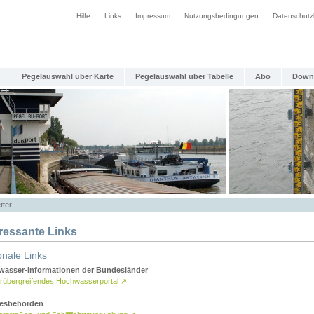
Hilfe
Links
Impressum
Nutzungsbedingungen
Datenschutz
Pegelauswahl über Karte
Pegelauswahl über Tabelle
Abo
Down
tter
eressante Links
onale Links
asser-Informationen der Bundesländer
rübergreifendes Hochwasserportal
↗
esbehörden