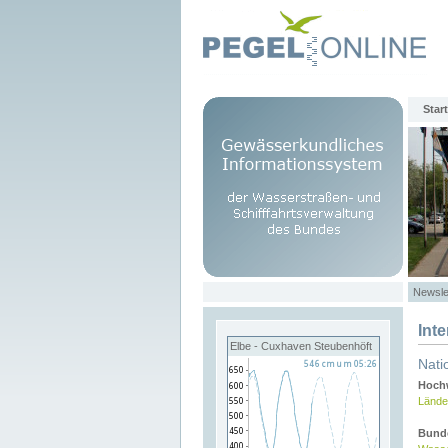
Start
Newsle
Int
Elbe - Cuxhaven Steubenhöft
Nati
Hochw
Lände
Bund