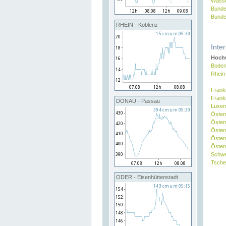
Wasse
Bunde
Bunde
RHEIN - Koblenz
Inte
Hochw
Boden
Rhein
Frank
Frank
DONAU - Passau
Luxe
Öster
Öster
Öster
Öster
Österr
Schw
Tsche
ODER - Eisenhüttenstadt