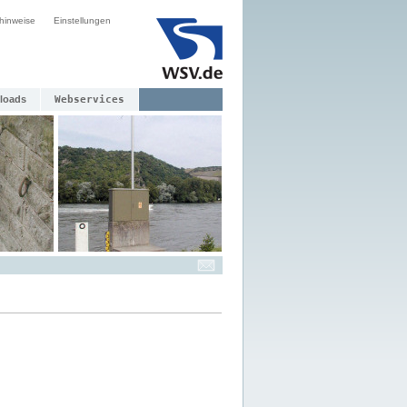
hinweise
Einstellungen
loads
Webservices