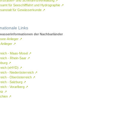
rstraßen- und Schifffahrtsverwaltung
↗
samt für Seeschifffahrt und Hydrographie
↗
sanstalt für Gewässerkunde
↗
rnationale Links
asserinformationen der Nachbarländer
see-Anlieger
↗
-Anlieger
↗
reich - Maas-Mosel
↗
reich - Rhein-Saar
↗
mburg
↗
reich (eHYD)
↗
reich - Niederösterreich
↗
reich - Oberösterreich
↗
reich - Salzburg
↗
eich - Vorarlberg
↗
eiz
↗
chien
↗