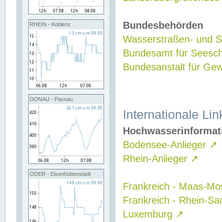
Bundesbehörden
RHEIN - Koblenz
Wasserstraßen- und Sc
Bundesamt für Seesch
Bundesanstalt für G
DONAU - Passau
Internationale Lin
Hochwasserinformat
Bodensee-Anlieger
↗
Rhein-Anlieger
↗
ODER - Eisenhüttenstadt
Frankreich - Maas-Mo
Frankreich - Rhein-Sa
Luxemburg
↗