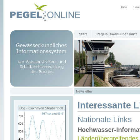
Hilfe
Link
Start
Pegelauswahl über Karte
Newsletter
Interessante L
Elbe - Cuxhaven Steubenhöft
Nationale Links
Hochwasser-Informa
Länderübergreifendes