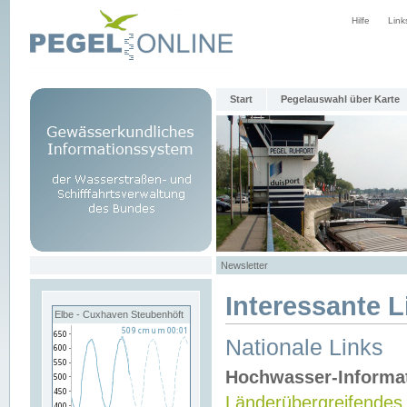
Hilfe
Link
Start
Pegelauswahl über Karte
Newsletter
Interessante L
Elbe - Cuxhaven Steubenhöft
Nationale Links
Hochwasser-Informa
Länderübergreifendes