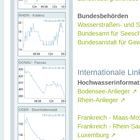
Bundesbehörden
RHEIN - Koblenz
Wasserstraßen- und Sc
Bundesamt für Seesch
Bundesanstalt für G
DONAU - Passau
Internationale Lin
Hochwasserinformat
Bodensee-Anlieger
↗
Rhein-Anlieger
↗
ODER - Eisenhüttenstadt
Frankreich - Maas-Mo
Frankreich - Rhein-Sa
Luxemburg
↗