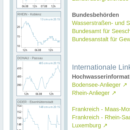
Bundesbehörden
RHEIN - Koblenz
Wasserstraßen- und Sc
Bundesamt für Seesch
Bundesanstalt für G
DONAU - Passau
Internationale Lin
Hochwasserinformat
Bodensee-Anlieger
↗
Rhein-Anlieger
↗
ODER - Eisenhüttenstadt
Frankreich - Maas-Mo
Frankreich - Rhein-Sa
Luxemburg
↗