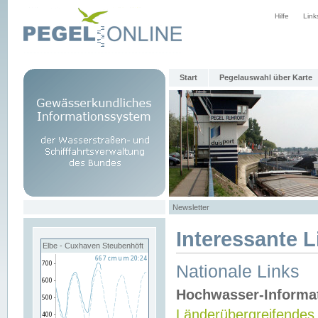
Hilfe
Link
Start
Pegelauswahl über Karte
Newsletter
Interessante L
Elbe - Cuxhaven Steubenhöft
Nationale Links
Hochwasser-Informa
Länderübergreifendes