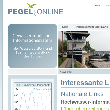
Hilfe
Link
Start
Pegelauswahl über Karte
Newsletter
Interessante L
Elbe - Cuxhaven Steubenhöft
Nationale Links
Hochwasser-Informa
Länderübergreifendes