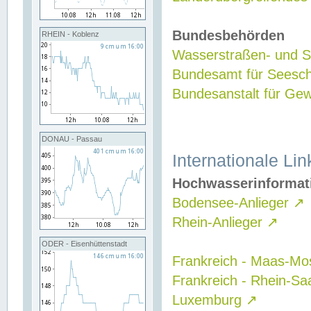
Bundesbehörden
RHEIN - Koblenz
Wasserstraßen- und Sc
Bundesamt für Seesch
Bundesanstalt für G
DONAU - Passau
Internationale Lin
Hochwasserinformat
Bodensee-Anlieger
↗
Rhein-Anlieger
↗
ODER - Eisenhüttenstadt
Frankreich - Maas-Mo
Frankreich - Rhein-Sa
Luxemburg
↗