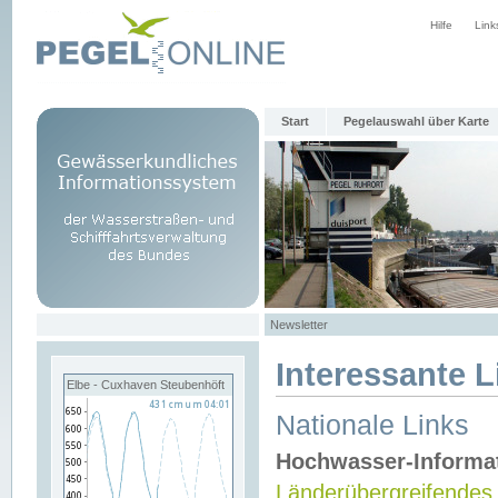
Hilfe
Link
Start
Pegelauswahl über Karte
Newsletter
Interessante L
Elbe - Cuxhaven Steubenhöft
Nationale Links
Hochwasser-Informa
Länderübergreifendes