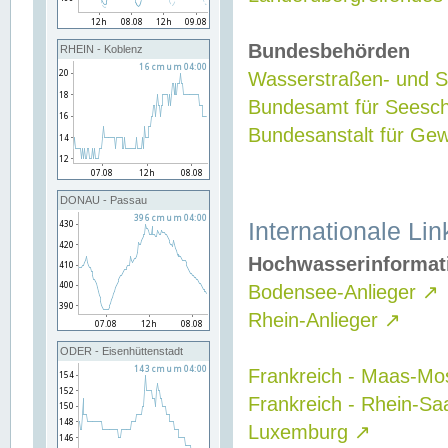
Bundesbehörden
RHEIN - Koblenz
Wasserstraßen- und Sc
Bundesamt für Seesch
Bundesanstalt für G
DONAU - Passau
Internationale Lin
Hochwasserinformat
Bodensee-Anlieger
↗
Rhein-Anlieger
↗
ODER - Eisenhüttenstadt
Frankreich - Maas-Mo
Frankreich - Rhein-Sa
Luxemburg
↗