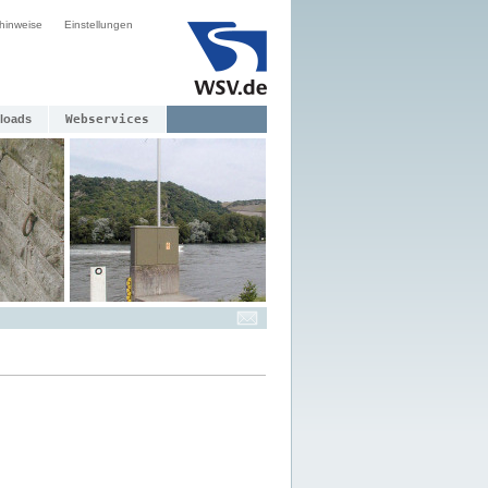
hinweise
Einstellungen
loads
Webservices