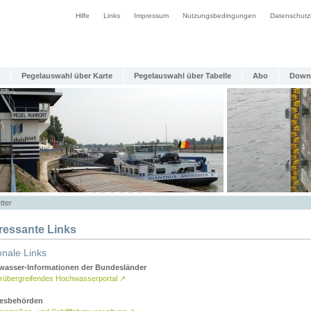
Hilfe
Links
Impressum
Nutzungsbedingungen
Datenschutz
Pegelauswahl über Karte
Pegelauswahl über Tabelle
Abo
Down
tter
eressante Links
onale Links
asser-Informationen der Bundesländer
rübergreifendes Hochwasserportal
↗
esbehörden