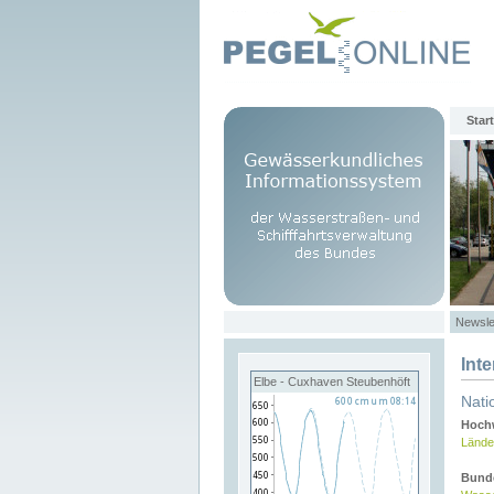
Start
Newsle
Int
Elbe - Cuxhaven Steubenhöft
Nati
Hochw
Lände
Bund