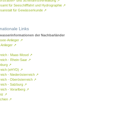
rstraßen- und Schifffahrtsverwaltung
↗
samt für Seeschifffahrt und Hydrographie
↗
sanstalt für Gewässerkunde
↗
rnationale Links
asserinformationen der Nachbarländer
see-Anlieger
↗
-Anlieger
↗
reich - Maas-Mosel
↗
reich - Rhein-Saar
↗
mburg
↗
reich (eHYD)
↗
reich - Niederösterreich
↗
reich - Oberösterreich
↗
reich - Salzburg
↗
eich - Vorarlberg
↗
eiz
↗
chien
↗